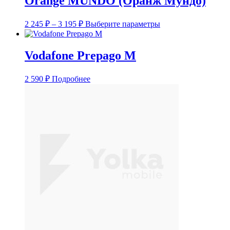
Orange MUNDO (Оранж Мундо)
Диапазон
Этот
2 245
₽
–
3 195
₽
Выберите параметры
цен:
товар
2
имеет
несколько
245 ₽
Vodafone Prepago M
вариаций.
–
Опции
3
можно
2 590
₽
Подробнее
195 ₽
выбрать
на
странице
товара.