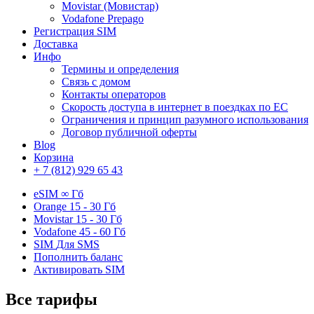
Movistar (Мовистар)
Vodafone Prepago
Регистрация SIM
Доставка
Инфо
Термины и определения
Связь с домом
Контакты операторов
Скорость доступа в интернет в поездках по ЕС
Ограничения и принцип разумного использования
Договор публичной оферты
Blog
Корзина
+ 7 (812) 929 65 43
eSIM
∞ Гб
Orange
15 - 30 Гб
Movistar
15 - 30 Гб
Vodafone
45 - 60 Гб
SIM
Для SMS
Пополнить баланс
Активировать SIM
Все
тарифы