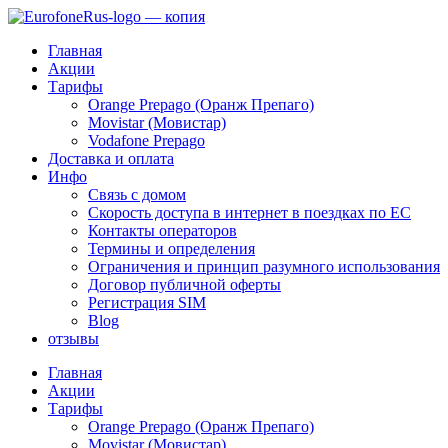
Перейти
к
Главная
содержимому
Акции
Тарифы
Orange Prepago (Оранж Препаго)
Movistar (Мовистар)
Vodafone Prepago
Доставка и оплата
Инфо
Связь с домом
Скорость доступа в интернет в поездках по ЕС
Контакты операторов
Термины и определения
Ограничения и принцип разумного использования
Договор публичной оферты
Регистрация SIM
Blog
отзывы
Главная
Акции
Тарифы
Orange Prepago (Оранж Препаго)
Movistar (Мовистар)