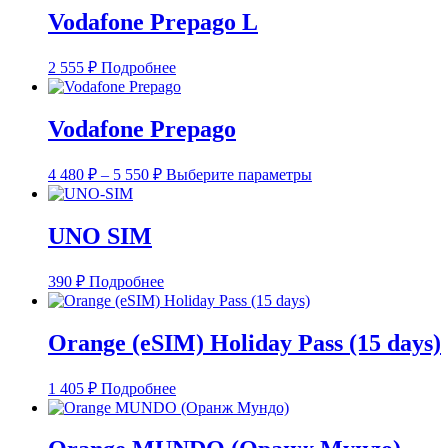
странице
Vodafone Prepago L
товара.
2 555
₽
Подробнее
Vodafone Prepago
Диапазон
Этот
4 480
₽
–
5 550
₽
Выберите параметры
цен:
товар
4
имеет
несколько
480 ₽
UNO SIM
вариаций.
–
Опции
5
можно
390
₽
Подробнее
550 ₽
выбрать
на
странице
Orange (eSIM) Holiday Pass (15 days)
товара.
1 405
₽
Подробнее