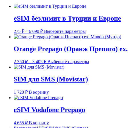
eSIM безлимит в Турции и Европе
Диапазон
Этот
275
₽
–
6 690
₽
Выберите параметры
цен:
товар
имеет
275 ₽
несколько
–
Orange Prepago (Оранж Препаго) ex
вариаций.
6
Опции
690 ₽
Диапазон
Этот
можно
2 350
₽
–
3 405
₽
Выберите параметры
цен:
товар
выбрать
2
имеет
на
несколько
странице
350 ₽
SIM для SMS (Movistar)
вариаций.
товара.
–
Опции
3
можно
1 720
₽
В корзину
405 ₽
выбрать
на
странице
eSIM Vodafone Prepago
товара.
4 655
₽
В корзину