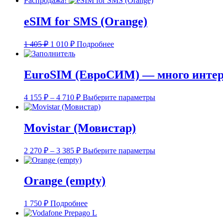
Распродажа!
eSIM for SMS (Orange)
Первоначальная
Текущая
1 405
₽
1 010
₽
Подробнее
цена
цена:
составляла
1
1
010 ₽.
EuroSIM (ЕвроСИМ) — много интер
405 ₽.
Диапазон
Этот
4 155
₽
–
4 710
₽
Выберите параметры
цен:
товар
4
имеет
несколько
155 ₽
Movistar (Мовистар)
вариаций.
–
Опции
4
Диапазон
Этот
можно
2 270
₽
–
3 385
₽
Выберите параметры
710 ₽
цен:
товар
выбрать
2
имеет
на
несколько
странице
270 ₽
Orange (empty)
вариаций.
товара.
–
Опции
3
можно
1 750
₽
Подробнее
385 ₽
выбрать
на