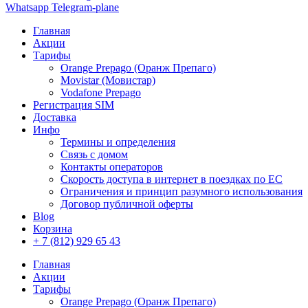
Whatsapp
Telegram-plane
Главная
Акции
Тарифы
Orange Prepago (Оранж Препаго)
Movistar (Мовистар)
Vodafone Prepago
Регистрация SIM
Доставка
Инфо
Термины и определения
Связь с домом
Контакты операторов
Скорость доступа в интернет в поездках по ЕС
Ограничения и принцип разумного использования
Договор публичной оферты
Blog
Корзина
+ 7 (812) 929 65 43
Главная
Акции
Тарифы
Orange Prepago (Оранж Препаго)