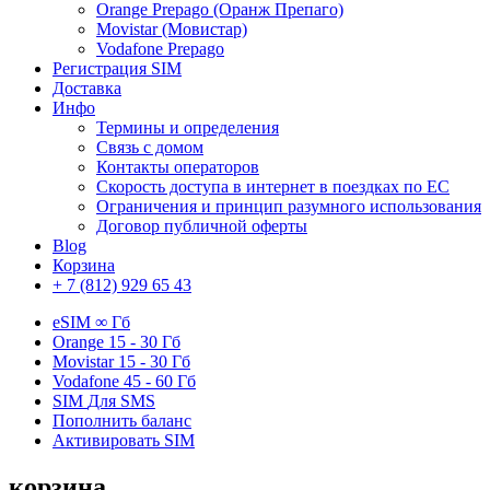
Orange Prepago (Оранж Препаго)
Movistar (Мовистар)
Vodafone Prepago
Регистрация SIM
Доставка
Инфо
Термины и определения
Связь с домом
Контакты операторов
Скорость доступа в интернет в поездках по ЕС
Ограничения и принцип разумного использования
Договор публичной оферты
Blog
Корзина
+ 7 (812) 929 65 43
eSIM
∞ Гб
Orange
15 - 30 Гб
Movistar
15 - 30 Гб
Vodafone
45 - 60 Гб
SIM
Для SMS
Пополнить баланс
Активировать SIM
корзина