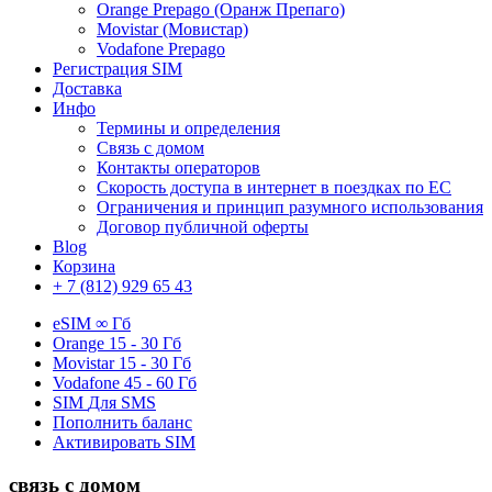
Orange Prepago (Оранж Препаго)
Movistar (Мовистар)
Vodafone Prepago
Регистрация SIM
Доставка
Инфо
Термины и определения
Связь с домом
Контакты операторов
Скорость доступа в интернет в поездках по ЕС
Ограничения и принцип разумного использования
Договор публичной оферты
Blog
Корзина
+ 7 (812) 929 65 43
eSIM
∞ Гб
Orange
15 - 30 Гб
Movistar
15 - 30 Гб
Vodafone
45 - 60 Гб
SIM
Для SMS
Пополнить баланс
Активировать SIM
связь
с домом