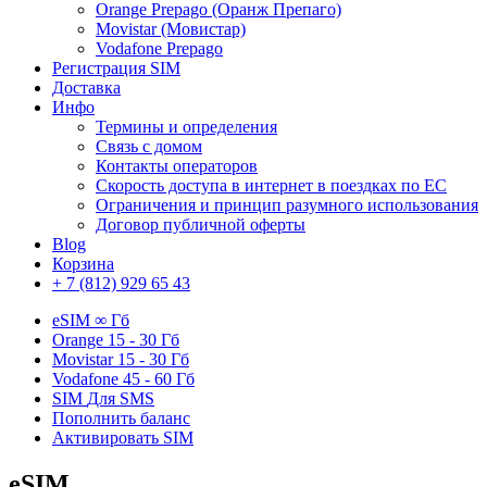
Orange Prepago (Оранж Препаго)
Movistar (Мовистар)
Vodafone Prepago
Регистрация SIM
Доставка
Инфо
Термины и определения
Связь с домом
Контакты операторов
Скорость доступа в интернет в поездках по ЕС
Ограничения и принцип разумного использования
Договор публичной оферты
Blog
Корзина
+ 7 (812) 929 65 43
eSIM
∞ Гб
Orange
15 - 30 Гб
Movistar
15 - 30 Гб
Vodafone
45 - 60 Гб
SIM
Для SMS
Пополнить баланс
Активировать SIM
eSIM