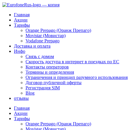
Перейти
к
Главная
содержимому
Акции
Тарифы
Orange Prepago (Оранж Препаго)
Movistar (Мовистар)
Vodafone Prepago
Доставка и оплата
Инфо
Связь с домом
Скорость доступа в интернет в поездках по ЕС
Контакты операторов
Термины и определения
Ограничения и принцип разумного использования
Договор публичной оферты
Регистрация SIM
Blog
отзывы
Главная
Акции
Тарифы
Orange Prepago (Оранж Препаго)
Movistar (Мовистар)