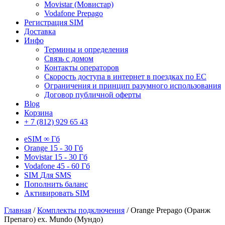
Movistar (Мовистар)
Vodafone Prepago
Регистрация SIM
Доставка
Инфо
Термины и определения
Связь с домом
Контакты операторов
Скорость доступа в интернет в поездках по ЕС
Ограничения и принцип разумного использования
Договор публичной оферты
Blog
Корзина
+ 7 (812) 929 65 43
eSIM
∞ Гб
Orange
15 - 30 Гб
Movistar
15 - 30 Гб
Vodafone
45 - 60 Гб
SIM
Для SMS
Пополнить баланс
Активировать SIM
Главная
/
Комплекты подключения
/ Orange Prepago (Оранж
Препаго) ex. Mundo (Мундо)