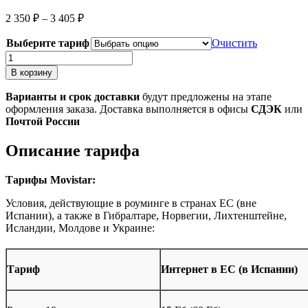
Диапазон
2 350
₽
–
3 405
₽
цен:
2
Выберите тариф
Очистить
350 ₽
Количество
–
товара
В корзину
3
Orange
Prepago
405 ₽
Варианты и срок доставки
будут предложены на этапе
(Оранж
оформления заказа. Доставка выполняется в офисы
СДЭК
или
Препаго)
Почтой России
ex.
Mundo
Описание
тарифа
(Мундо)
Тарифы Movistar:
Условия, действующие в роуминге в странах ЕС (вне
Испании), а также в Гибралтаре, Норвегии, Лихтенштейне,
Исландии, Молдове и Украине:
Тариф
Интернет в ЕС (в Испании)