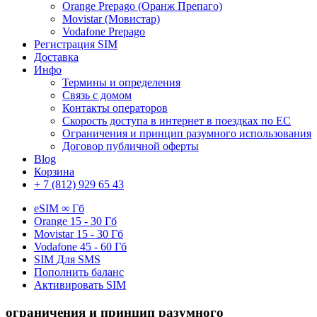
Orange Prepago (Оранж Препаго)
Movistar (Мовистар)
Vodafone Prepago
Регистрация SIM
Доставка
Инфо
Термины и определения
Связь с домом
Контакты операторов
Скорость доступа в интернет в поездках по ЕС
Ограничения и принцип разумного использования
Договор публичной оферты
Blog
Корзина
+ 7 (812) 929 65 43
eSIM
∞ Гб
Orange
15 - 30 Гб
Movistar
15 - 30 Гб
Vodafone
45 - 60 Гб
SIM
Для SMS
Пополнить баланс
Активировать SIM
ограничения и принцип
разумного