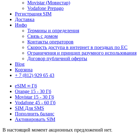
Movistar (Мовистар)
Vodafone Prepago
Регистрация SIM
Доставка
Инфо
Термины и определения
Связь с домом
Контакты операторов
Скорость доступа в интернет в поездках по ЕС
Ограничения и принцип разумного использования
Договор публичной оферты
Blog
Корзина
+ 7 (812) 929 65 43
eSIM
∞ Гб
Orange
15 - 30 Гб
Movistar
15 - 30 Гб
Vodafone
45 - 60 Гб
SIM
Для SMS
Пополнить баланс
Активировать SIM
В настоящий момент акционных предложений нет.