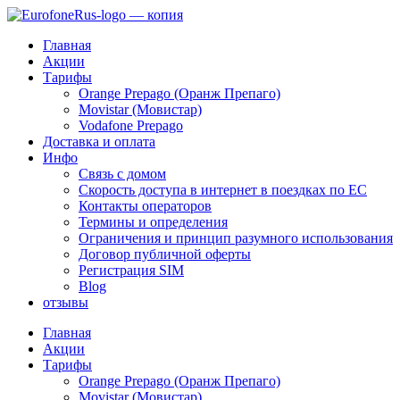
Перейти
к
Главная
содержимому
Акции
Тарифы
Orange Prepago (Оранж Препаго)
Movistar (Мовистар)
Vodafone Prepago
Доставка и оплата
Инфо
Связь с домом
Скорость доступа в интернет в поездках по ЕС
Контакты операторов
Термины и определения
Ограничения и принцип разумного использования
Договор публичной оферты
Регистрация SIM
Blog
отзывы
Главная
Акции
Тарифы
Orange Prepago (Оранж Препаго)
Movistar (Мовистар)