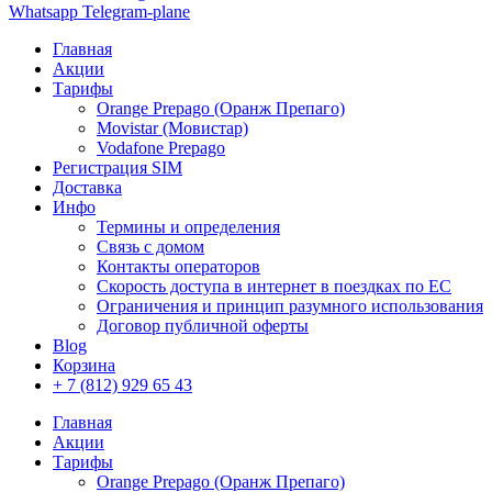
Whatsapp
Telegram-plane
Главная
Акции
Тарифы
Orange Prepago (Оранж Препаго)
Movistar (Мовистар)
Vodafone Prepago
Регистрация SIM
Доставка
Инфо
Термины и определения
Связь с домом
Контакты операторов
Скорость доступа в интернет в поездках по ЕС
Ограничения и принцип разумного использования
Договор публичной оферты
Blog
Корзина
+ 7 (812) 929 65 43
Главная
Акции
Тарифы
Orange Prepago (Оранж Препаго)